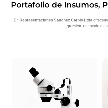
Portafolio de Insumos, 
En
Representaciones Sánchez Carpio Ltda
ofrecemo
químico
, orientado a g