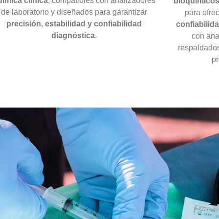
uímica clínica
, compatibles con analizadores
bioquímicos 
de laboratorio y diseñados para garantizar
para ofre
precisión, estabilidad y confiabilidad
confiabilid
diagnóstica
.
con ana
respaldados
pr