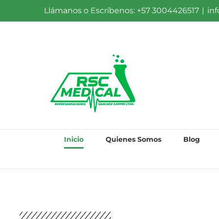
Llámanos o Escríbenos: +57 3004426517
|
in
Inicio
Quienes Somos
Blog