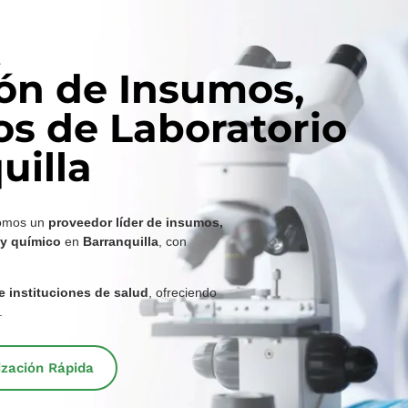
ión de Insumos,
os de Laboratorio
uilla
omos un
proveedor líder de insumos,
 y químico
en
Barranquilla
, con
 e instituciones de salud
, ofreciendo
.
tización Rápida