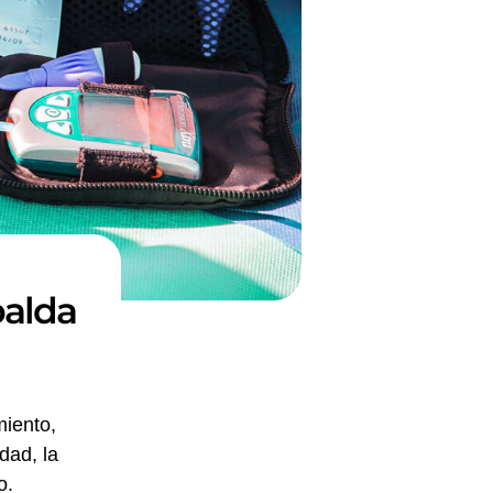
palda
miento,
dad, la
o.