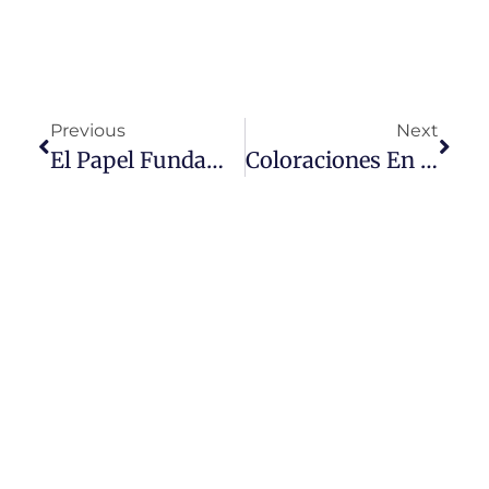
Previous
Next
El Papel Fundamental Del Laboratorio En La Medicina Laboral
Coloraciones En El Laboratorio Clínico: Gram, Giemsa, Ziehl-Neelsen Y Más