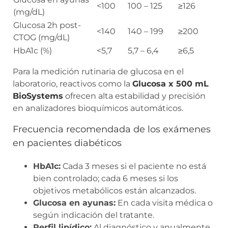
<100
100 – 125
≥126
(mg/dL)
Glucosa 2h post-
<140
140 – 199
≥200
CTOG (mg/dL)
HbA1c (%)
<5,7
5,7 – 6,4
≥6,5
Para la medición rutinaria de glucosa en el
laboratorio, reactivos como la
Glucosa x 500 mL
BioSystems
ofrecen alta estabilidad y precisión
en analizadores bioquímicos automáticos.
Frecuencia recomendada de los exámenes
en pacientes diabéticos
HbA1c:
Cada 3 meses si el paciente no está
bien controlado; cada 6 meses si los
objetivos metabólicos están alcanzados.
Glucosa en ayunas:
En cada visita médica o
según indicación del tratante.
Perfil lipídico:
Al diagnóstico y anualmente.