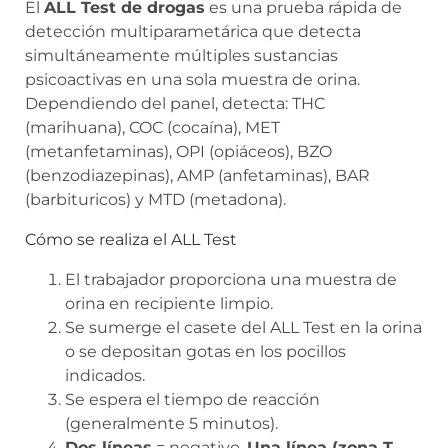
El
ALL Test de drogas
es una prueba rápida de
detección multiparametárica que detecta
simultáneamente múltiples sustancias
psicoactivas en una sola muestra de orina.
Dependiendo del panel, detecta: THC
(marihuana), COC (cocaína), MET
(metanfetaminas), OPI (opiáceos), BZO
(benzodiazepinas), AMP (anfetaminas), BAR
(barbituricos) y MTD (metadona).
Cómo se realiza el ALL Test
El trabajador proporciona una muestra de
orina en recipiente limpio.
Se sumerge el casete del ALL Test en la orina
o se depositan gotas en los pocillos
indicados.
Se espera el tiempo de reacción
(generalmente 5 minutos).
Dos líneas
= negativo.
Una línea (zona T