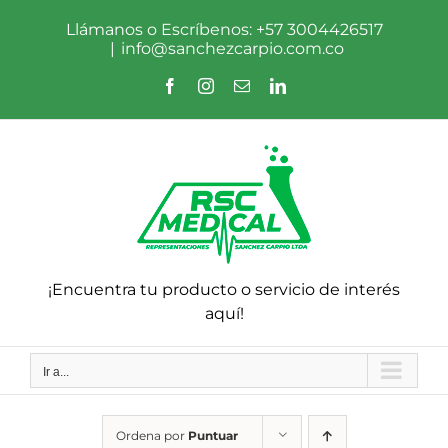
Saltar
al
Llámanos o Escríbenos: +57 3004426517
contenido
|
info@sanchezcarpio.com.co
Facebook
Instagram
Correo
LinkedIn
electrónico
¡Encuentra tu producto o servicio de interés
aquí!
Ir a...
Ordena por
Puntuar