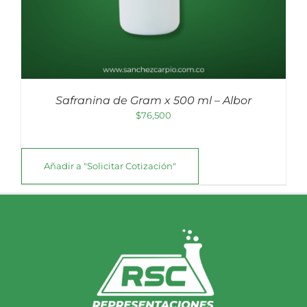
Safranina de Gram x 500 ml – Albor
$
76,500
Añadir a "Solicitar Cotización"