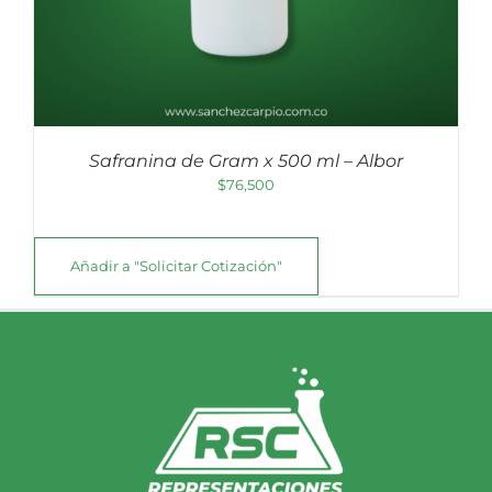
Safranina de Gram x 500 ml – Albor
$
76,500
Añadir a "Solicitar Cotización"