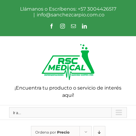
Saltar
al
Llámanos o Escríbenos: +57 3004426517
contenido
|
info@sanchezcarpio.com.co
Facebook
Instagram
Correo
LinkedIn
electrónico
¡Encuentra tu producto o servicio de interés
aquí!
Ir a...
Ordena por
Precio