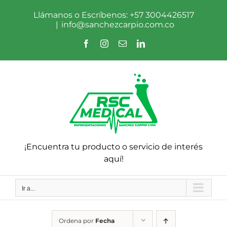
Saltar
al
Llámanos o Escríbenos: +57 3004426517
contenido
|
info@sanchezcarpio.com.co
Facebook
Instagram
Correo
LinkedIn
electrónico
¡Encuentra tu producto o servicio de interés
aquí!
Ir a...
Ordena por
Fecha