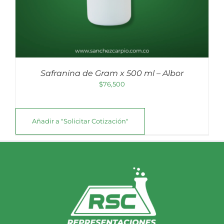
Safranina de Gram x 500 ml – Albor
$
76,500
Añadir a "Solicitar Cotización"