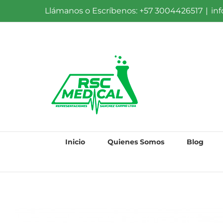
Saltar
Llámanos o Escríbenos: +57 3004426517
|
in
al
contenido
Inicio
Quienes Somos
Blog