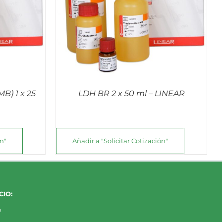
W
B) 1 x 25
LDH BR 2 x 50 ml – LINEAR
ón"
Añadir a "Solicitar Cotización"
IO:
o