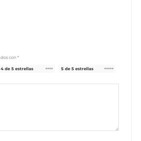
ados con
*
4 de 5 estrellas
5 de 5 estrellas