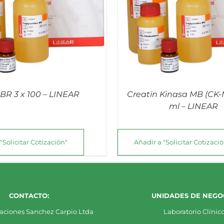
QUICK VIEW
QUICK VIE
BR 3 x 100 – LINEAR
Creatin Kinasa MB (CK-M
ml – LINEAR
"Solicitar Cotización"
Añadir a "Solicitar Cotizaci
CONTACTO:
UNIDADES DE NEGOC
aciones Sanchez Carpio Ltda
Laboratorio Clínic