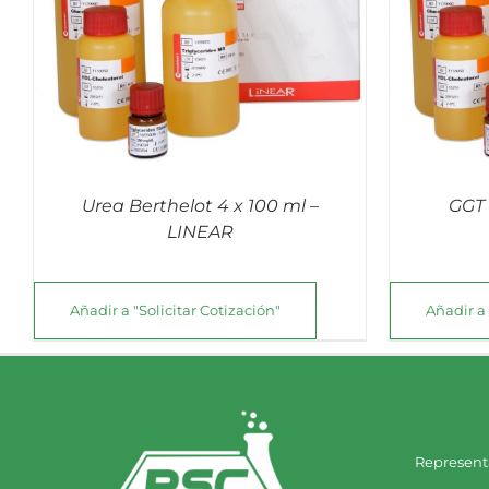
QUICK VIEW
Urea Berthelot 4 x 100 ml –
GGT 
LINEAR
Añadir a "Solicitar Cotización"
Añadir a 
Represent