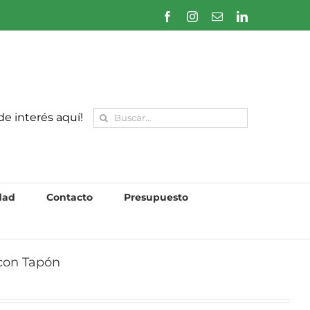
Facebook
Instagram
Correo
LinkedIn
electrónico
Buscar:
de interés aquí!
dad
Contacto
Presupuesto
 con Tapón