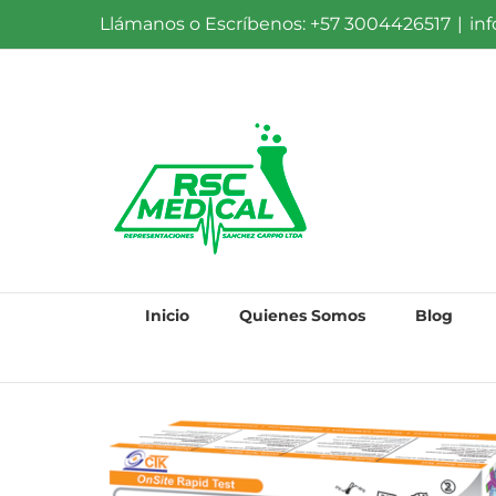
Saltar
Llámanos o Escríbenos: +57 3004426517
|
in
al
contenido
Inicio
Quienes Somos
Blog