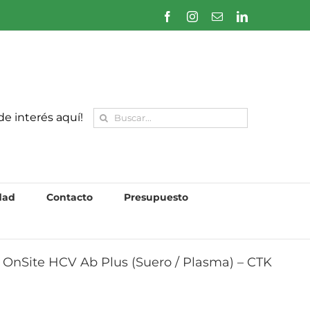
Facebook
Instagram
Correo
LinkedIn
electrónico
Buscar:
de interés aquí!
dad
Contacto
Presupuesto
 OnSite HCV Ab Plus (Suero / Plasma) – CTK