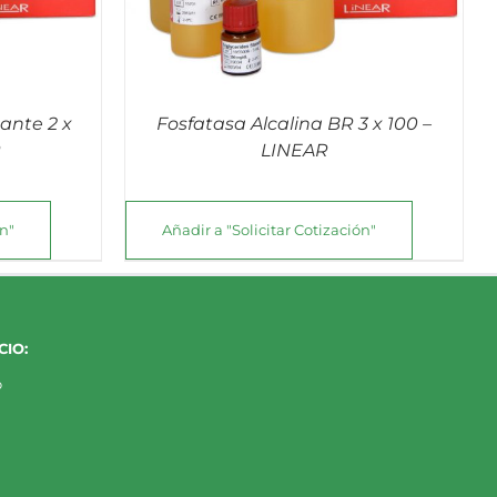
ante 2 x
Fosfatasa Alcalina BR 3 x 100 –
R
LINEAR
ón"
Añadir a "Solicitar Cotización"
IO:
o
a