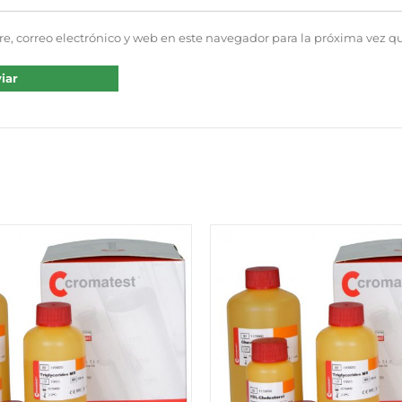
, correo electrónico y web en este navegador para la próxima vez 
QUICK VIE
Valorado
QUICK VIEW
con
1.00
de
5