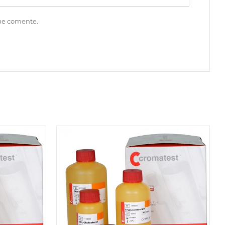
que comente.
W