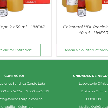
 opt. 2 x 50 ml – LINEAR
Colesterol HDL Precipit
40 ml – LINEA
"Solicitar Cotización"
Añadir a "Solicitar Cotizaci
CONTACTO:
UNIDADES DE NEGOC
aciones Sanchez Carpio Ltda
Laboratorio Clínic
 300 202 5232 – +57 300 442 6517
Diabetes Online
info@sanchezcarpio.com.co
COVID-19
rranquilla – Colombia
Médico Quirúrgic