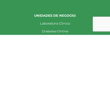
UNIDADES DE NEGOCIO:
Laboratorio Clínico
Diabetes Online
COVID-19
Médico Quirúrgica
Copyright 2020 - Representaciones Sanchez Carpio Ltda. Todos
los derechos reservados
Facebook
Instagram
Correo
LinkedIn