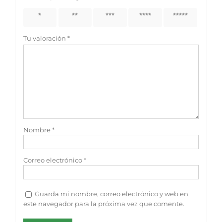
1 de 5
2 de 5
3 de 5
4 de 5
5 de 5
estrellas
estrellas
estrellas
estrellas
estrellas
Tu valoración
*
Nombre
*
Correo electrónico
*
Guarda mi nombre, correo electrónico y web en
este navegador para la próxima vez que comente.