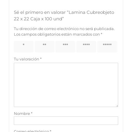
Sé el primero en valorar “Lamina Cubreobjeto
22 x 22 Caja x 100 und”
Tu dirección de correo electrónico no será publicada.
Los campos obligatorios están marcados con
*
1 de 5
2 de 5
3 de 5
4 de 5
5 de 5
estrellas
estrellas
estrellas
estrellas
estrellas
Tu valoración
*
Nombre
*
Correo electrónico
*