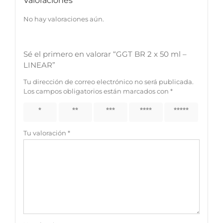
Valoraciones
No hay valoraciones aún.
Sé el primero en valorar “GGT BR 2 x 50 ml –
LINEAR”
Tu dirección de correo electrónico no será publicada.
Los campos obligatorios están marcados con
*
1 de 5
2 de 5
3 de 5
4 de 5
5 de 5
estrellas
estrellas
estrellas
estrellas
estrellas
Tu valoración
*