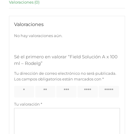
Valoraciones (0)
Valoraciones
No hay valoraciones aún.
Sé el primero en valorar “Field Solución A x 100
ml – Rodelg”
Tu dirección de correo electrónico no será publicada.
Los campos obligatorios están marcados con
*
1 de 5
2 de 5
3 de 5
4 de 5
5 de 5
estrellas
estrellas
estrellas
estrellas
estrellas
Tu valoración
*