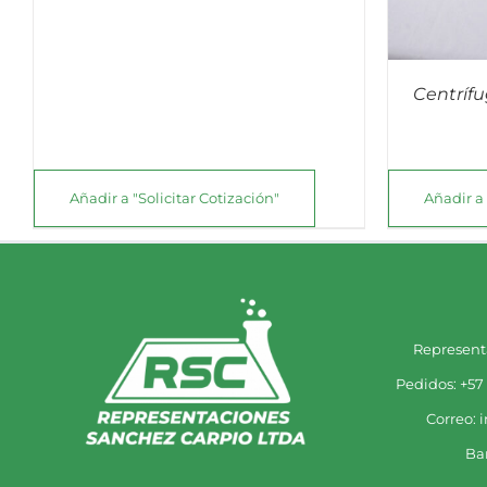
Centrífu
Añadir a "Solicitar Cotización"
Añadir a 
Represent
Pedidos: +57
Correo: 
Ba