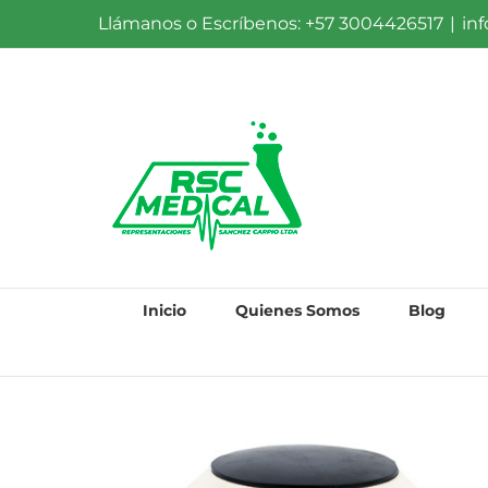
Saltar
Llámanos o Escríbenos: +57 3004426517
|
in
al
contenido
Inicio
Quienes Somos
Blog