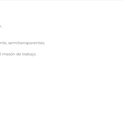
m.
ente, semitransparentes.
l mesón de trabajo.