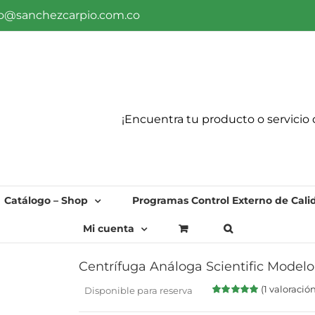
fo@sanchezcarpio.com.co
¡Encuentra tu producto o servicio 
Catálogo – Shop
Programas Control Externo de Cali
Mi cuenta
Centrífuga Análoga Scientific Model
(
1
valoración
Disponible para reserva
Valorado
1
con
5.00
de 5