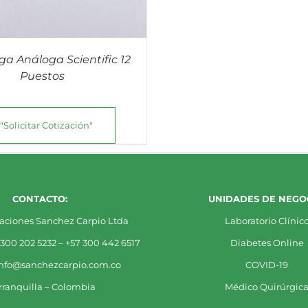
ga Análoga Scientific 12
Puestos
"Solicitar Cotización"
CONTACTO:
UNIDADES DE NEGOC
aciones Sanchez Carpio Ltda
Laboratorio Clínic
 300 202 5232 – +57 300 442 6517
Diabetes Online
info@sanchezcarpio.com.co
COVID-19
rranquilla – Colombia
Médico Quirúrgic