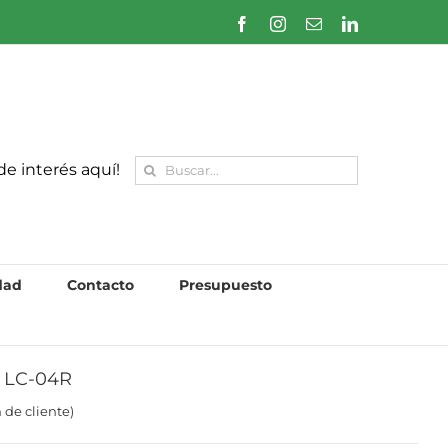
Facebook
Instagram
Correo
LinkedIn
electrónico
Buscar:
de interés aquí!
dad
Contacto
Presupuesto
o LC-04R
 de cliente)