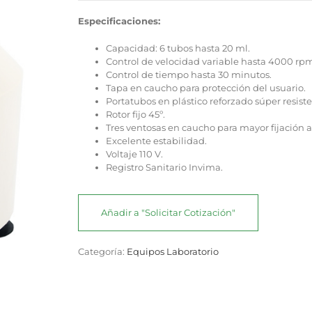
en base a
valoración
Especificaciones:
de un cliente
Capacidad: 6 tubos hasta 20 ml.
Control de velocidad variable hasta 4000 rp
Control de tiempo hasta 30 minutos.
Tapa en caucho para protección del usuario.
Portatubos en plástico reforzado súper resist
Rotor fijo 45º.
Tres ventosas en caucho para mayor fijación a
Excelente estabilidad.
Voltaje 110 V.
Registro Sanitario Invima.
Añadir a "Solicitar Cotización"
Categoría:
Equipos Laboratorio