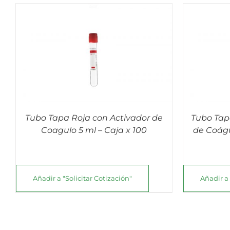
Valorado
QUICK VIEW
con
3.67
de 5
Tubo Tapa Roja con Activador de
Tubo Tap
Coagulo 5 ml – Caja x 100
de Coágu
Añadir a "Solicitar Cotización"
Añadir a 