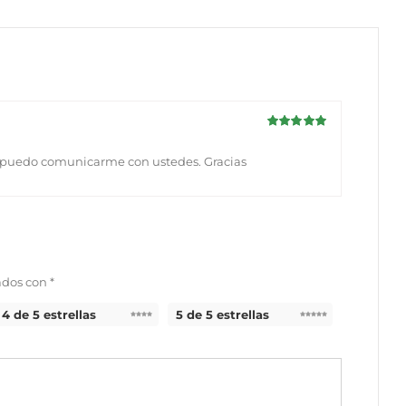
Valorado
con
5
de 5
mo puedo comunicarme con ustedes. Gracias
ados con
*
4 de 5 estrellas
5 de 5 estrellas