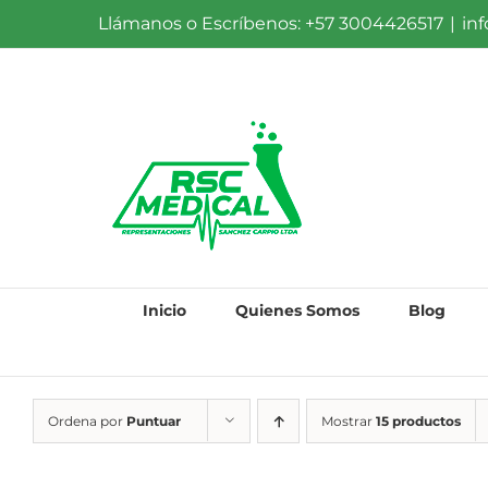
Saltar
Llámanos o Escríbenos: +57 3004426517
|
in
al
contenido
Inicio
Quienes Somos
Blog
Ordena por
Puntuar
Mostrar
15 productos