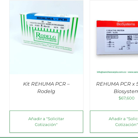
AÑADIR AL CARRITO
/
QUICK VIEW
Kit REHUMA PCR –
REHUMA PCR x 50
Rodelg
Biosyste
$
67,600
Añadir a "Solicitar
Añadir a "Solic
Cotización"
Cotización