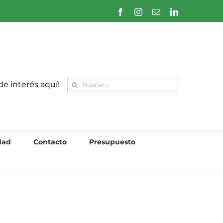
Facebook
Instagram
Correo
LinkedIn
electrónico
Buscar:
de interés aquí!
dad
Contacto
Presupuesto