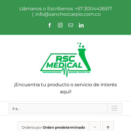
Saltar
al
Llámanos o Escríbenos: +57 3004426517
contenido
|
info@sanchezcarpio.com.co
Facebook
Instagram
Correo
LinkedIn
electrónico
¡Encuentra tu producto o servicio de interés
aquí!
Ir a...
Ordena por
Orden predeterminado