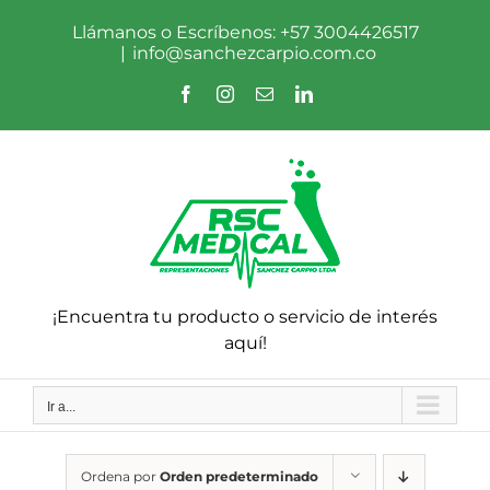
Saltar
al
Llámanos o Escríbenos: +57 3004426517
contenido
|
info@sanchezcarpio.com.co
Facebook
Instagram
Correo
LinkedIn
electrónico
¡Encuentra tu producto o servicio de interés
aquí!
Ir a...
Ordena por
Orden predeterminado