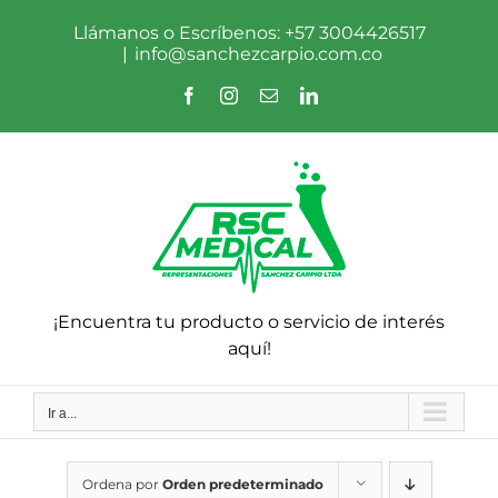
Saltar
al
Llámanos o Escríbenos: +57 3004426517
contenido
|
info@sanchezcarpio.com.co
Facebook
Instagram
Correo
LinkedIn
electrónico
¡Encuentra tu producto o servicio de interés
aquí!
Ir a...
Ordena por
Orden predeterminado