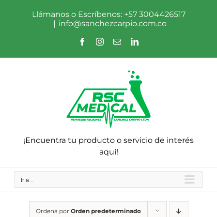
Saltar
al
Llámanos o Escríbenos: +57 3004426517
contenido
|
info@sanchezcarpio.com.co
Facebook
Instagram
Correo
LinkedIn
electrónico
¡Encuentra tu producto o servicio de interés
aquí!
Ir a...
Ordena por
Orden predeterminado