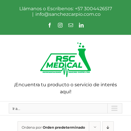
Saltar
al
Llámanos o Escríbenos: +57 3004426517
contenido
|
info@sanchezcarpio.com.co
Facebook
Instagram
Correo
LinkedIn
electrónico
¡Encuentra tu producto o servicio de interés
aquí!
Ir a...
Ordena por
Orden predeterminado