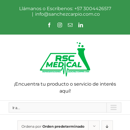
Saltar
al
Llámanos o Escríbenos: +57 3004426517
contenido
|
info@sanchezcarpio.com.co
Facebook
Instagram
Correo
LinkedIn
electrónico
¡Encuentra tu producto o servicio de interés
aquí!
Ir a...
Ordena por
Orden predeterminado