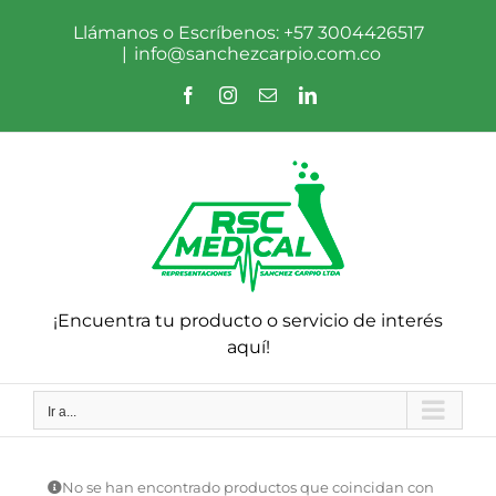
Saltar
al
Llámanos o Escríbenos: +57 3004426517
contenido
|
info@sanchezcarpio.com.co
Facebook
Instagram
Correo
LinkedIn
electrónico
¡Encuentra tu producto o servicio de interés
aquí!
Ir a...
No se han encontrado productos que coincidan con